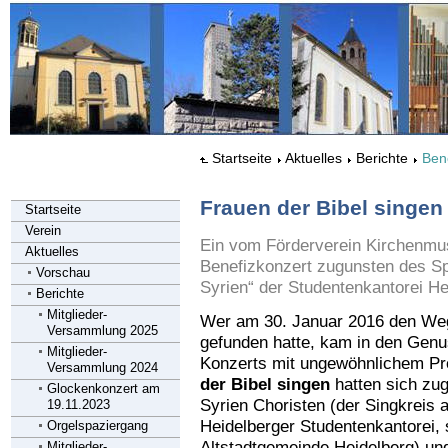
Startseite
Aktuelles
Berichte
Ben
Frauen der Bibel singen
Startseite
Verein
Ein vom Förderverein Kirchenmus
Aktuelles
Benefizkonzert zugunsten des Sp
Vorschau
Syrien“ der Studentenkantorei He
Berichte
Mitglieder-
Wer am 30. Januar 2016 den Weg
Versammlung 2025
gefunden hatte, kam in den Genu
Mitglieder-
Konzerts mit ungewöhnlichem Pr
Versammlung 2024
der Bibel singen
hatten sich zu
Glockenkonzert am
Syrien Choristen (der Singkreis a
19.11.2023
Heidelberger Studentenkantorei,
Orgelspaziergang
Altstadtgemeinde Heidelberg) und
Mitglieder-