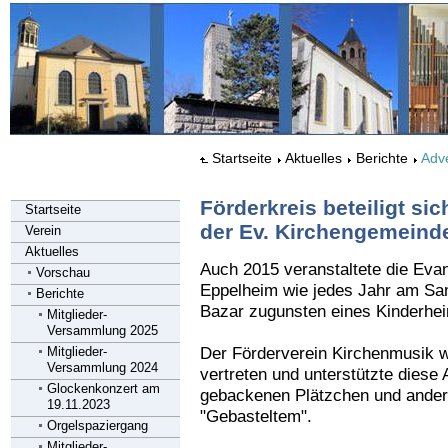
Startseite
Aktuelles
Berichte
Adv
Förderkreis beteiligt s
Startseite
der Ev. Kirchengemeind
Verein
Aktuelles
Auch 2015 veranstaltete die Eva
Vorschau
Eppelheim wie jedes Jahr am Sa
Berichte
Bazar zugunsten eines Kinderhei
Mitglieder-
Versammlung 2025
Mitglieder-
Der Förderverein Kirchenmusik w
Versammlung 2024
vertreten und unterstützte diese
Glockenkonzert am
gebackenen Plätzchen und andere
19.11.2023
"Gebasteltem".
Orgelspaziergang
Mitglieder-